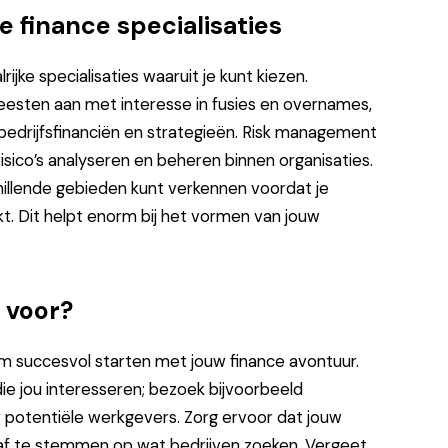
 finance specialisaties
rijke specialisaties waaruit je kunt kiezen.
geesten aan met interesse in fusies en overnames,
e bedrijfsfinanciën en strategieën. Risk management
sico’s analyseren en beheren binnen organisaties.
hillende gebieden kunt verkennen voordat je
kt. Dit helpt enorm bij het vormen van jouw
l voor?
om succesvol starten met jouw finance avontuur.
ie jou interesseren; bezoek bijvoorbeeld
er potentiële werkgevers. Zorg ervoor dat jouw
d af te stemmen op wat bedrijven zoeken. Vergeet