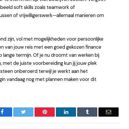
rbeeld soft skills zoals teamwork of
ssen of vrijwilligerswerk—allemaal manieren om
end zijn, vol met mogelijkheden voor persoonlijke
ten van jouw reis met een goed gekozen finance
lange termijn. Of je nu droomt van werken bij
 met de juiste voorbereiding kun jij jouw plek
n steen onberoerd terwijl je werkt aan het
gin vandaag nog met plannen maken voor dit
Facebook
Twitter
Pinterest
LinkedIn
Tumblr
Email