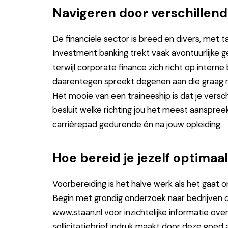
Navigeren door verschillende
De financiële sector is breed en divers, met tal
Investment banking trekt vaak avontuurlijke 
terwijl corporate finance zich richt op intern
daarentegen spreekt degenen aan die graag ri
Het mooie van een traineeship is dat je versc
besluit welke richting jou het meest aanspree
carrièrepad gedurende én na jouw opleiding.
Hoe bereid je jezelf optimaa
Voorbereiding is het halve werk als het gaat 
Begin met grondig onderzoek naar bedrijven d
www.staan.nl
voor inzichtelijke informatie ov
sollicitatiebrief indruk maakt door deze goe