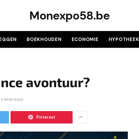
Monexpo58.be
LEGGEN
BOEKHOUDEN
ECONOMIE
HYPOTHEE
ance avontuur?
3 MINS READ
Pinterest